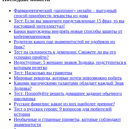
Фармацевтический «шоппинг» онлайн – выгодный
способ приобрести лекарства из дома
Тест: Если вы закончите представленные 15 фраз, то вы
настоящий интеллектуал!
Банки вынуждены внедрять новые способы защиты от
кибермошенников
Родители каких пар знаменитостей не одобряли их
брак?
Тест на склонность к деменции: Сможете ли вы его
успешно пройти?
Недоступные: 5 женщин знаков Зодиака, подступиться к
которым нелегко
Тест: Насколько вы грамотны
Мировые рекорды, которые почти невозможно побить
Какими магическими талантами обладает каждый Знак
Зодиака?
Тест: Попробуйте решить домашнее задание обычного
школьника
Русские фамилии: какие из них наиболее древние?
Тест о русских героях: 9 вопросов для любителей
истории
Необычные и странные приметы, которые соблюдают
знаменитости