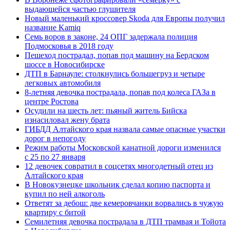
выдающейся частью глушителя
Новый маленький кроссовер Skoda для Европы получил
название Kamiq
Семь воров в законе, 24 ОПГ задержала полиция
Подмосковья в 2018 году
Пешеход пострадал, попав под машину на Бердском
шоссе в Новосибирске
ДТП в Барнауле: столкнулись большегруз и четыре
легковых автомобиля
8-летняя девочка пострадала, попав под колеса ГАЗа в
центре Ростова
Осудили на шесть лет: пьяный житель Бийска
изнасиловал жену брата
ГИБДД Алтайского края назвала самые опасные участки
дорог в непогоду
Режим работы Московской канатной дороги изменился
с 25 по 27 января
12 девочек совратил в соцсетях многодетный отец из
Алтайского края
В Новокузнецке школьник сделал копию паспорта и
купил по ней алкоголь
Ответят за дебош: две кемеровчанки ворвались в чужую
квартиру с битой
Семилетняя девочка пострадала в ДТП трамвая и Тойота