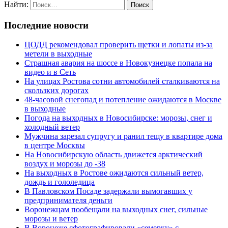
Найти:
Последние новости
ЦОДД рекомендовал проверить щетки и лопаты из-за
метели в выходные
Страшная авария на шоссе в Новокузнецке попала на
видео и в Сеть
На улицах Ростова сотни автомобилей сталкиваются на
скользких дорогах
48-часовой снегопад и потепление ожидаются в Москве
в выходные
Погода на выходных в Новосибирске: морозы, снег и
холодный ветер
Мужчина зарезал супругу и ранил тещу в квартире дома
в центре Москвы
На Новосибирскую область движется арктический
воздух и морозы до -38
На выходных в Ростове ожидаются сильный ветер,
дождь и гололедица
В Павловском Посаде задержали вымогавших у
предпринимателя деньги
Воронежцам пообещали на выходных снег, сильные
морозы и ветер
В Воронеже сфотографировали «семерку» с