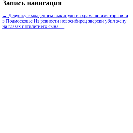
Запись навигация
←
Девушку с младенцем выкинули из храма во имя торговли
в Подмосковье
Из ревности новосибирец зверски убил жену
на глазах пятилетнего сына
→