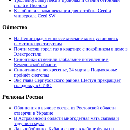
Троллейбус запутался в проводах и свалил бетонный
столб в Иваново
Kia обновила комплектации для хэтчбека Ceed и
универсала Ceed SW
Общество
На Ленинградском шоссе химчане хотят установить
памятник проституткам
Почти месяц горел газ в квартире с покойником в доме в
Электростали
Синоптики отменили глобальное потепление в
Кемеровской области
Синоптики: в воскресенье, 24 марта в Подмосковье
пройдёт снегопад
Экс-глава Серпуховского района Шестун прекращает
голодовку в СИЗО
Регионы России
Обвинения в вылове осетра из Ростовской области
отвергли в Украине
В Астраханской области многодетная мать связала и
задушила мужа
Дальнобойщик с Кубани сгорел в кабине фуры на