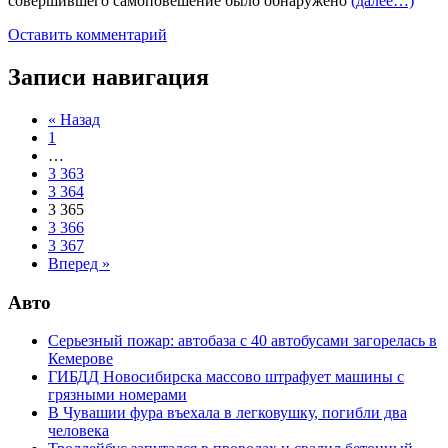
совершившего самоповешение было обнаружено
(далее…)
Оставить комментарий
Записи навигация
« Назад
1
…
3 363
3 364
3 365
3 366
3 367
Вперед »
Авто
Серьезный пожар: автобаза с 40 автобусами загорелась в
Кемерове
ГИБДД Новосибирска массово штрафует машины с
грязными номерами
В Чувашии фура въехала в легковушку, погибли два
человека