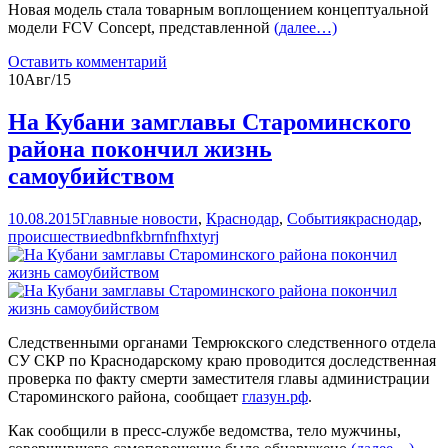
Новая модель стала товарным воплощением концептуальной
модели FCV Concept, представленной
(далее…)
Оставить комментарий
10
Авг/15
На Кубани замглавы Староминского
района покончил жизнь
самоубийством
10.08.2015
Главные новости
,
Краснодар
,
События
краснодар
,
происшествие
dbnfkbrnfnfhxtyrj
Следственными органами Темрюкского следственного отдела
СУ СКР по Краснодарскому краю проводится доследственная
проверка по факту смерти заместителя главы администрации
Староминского района, сообщает
глазун.рф
.
Как сообщили в пресс-службе ведомства, тело мужчины,