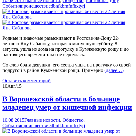
10.08.2015
Главные новости
,
Общество
,
Ростов-на-Дону
,
События
происшествие
dbnfkbrnfnfhxtyrj
Родные и знакомые разыскивают в Ростове-на-Дону 22-
летнюю Яну Сабанову, которая в минувшую субботу, 8
августа, ушла из дома на прогулку в Кумженскую рощу и до
настоящего времени таки не вернулась.
Со слов брата девушки, его сестра ушла на прогулку со своей
подругой в район Кумженской рощи. Примерно
(далее…)
Оставить комментарий
10
Авг/15
В Воронежской области в больнице
младенец умер от кишечной инфекции
10.08.2015
Главные новости
,
Общество
,
События
происшествие
dbnfkbrnfnfhxtyrj